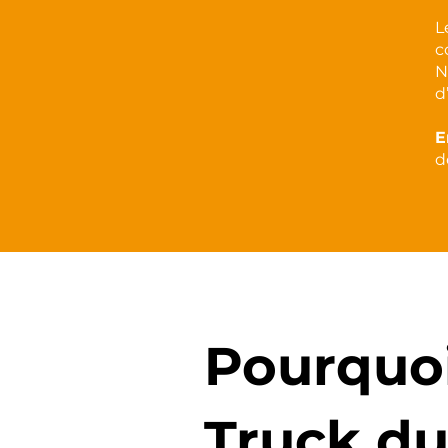
L
c
N
d
E
d
Pourquoi
Truck du