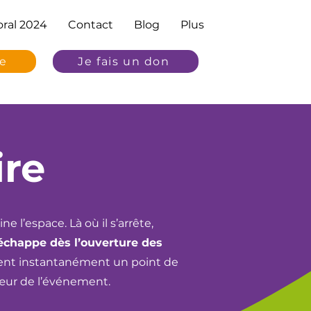
ral 2024
Contact
Blog
Plus
re
Je fais un don
ire
e l’espace. Là où il s’arrête,
s’échappe dès l’ouverture des
ent instantanément un point de
 cœur de l’événement.