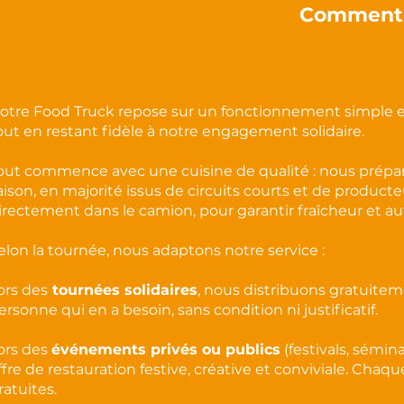
Comment 
otre Food Truck repose sur un fonctionnement simple et
out en restant fidèle à notre engagement solidaire.
out commence avec une cuisine de qualité : nous prépar
aison, en majorité issus de circuits courts et de producteu
irectement dans le camion, pour garantir fraîcheur et au
elon la tournée, nous adaptons notre service :
ors des
tournées solidaires
, nous distribuons gratuitem
ersonne qui en a besoin, sans condition ni justificatif.
ors des
événements privés ou publics
(festivals, sémi
ffre de restauration festive, créative et conviviale. Chaq
ratuites.