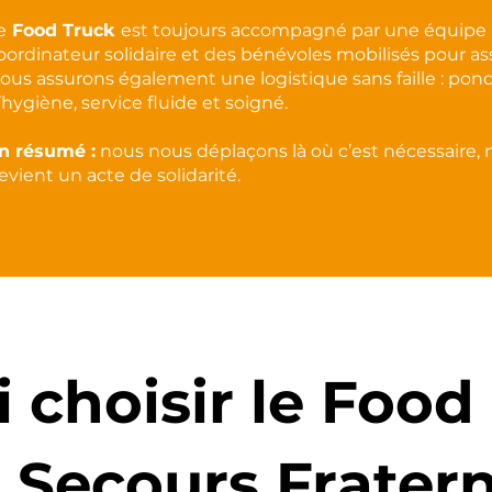
e
Food Truck
est toujours accompagné par une équipe h
oordinateur solidaire et des bénévoles mobilisés pour ass
ous assurons également une logistique sans faille : ponct
’hygiène, service fluide et soigné.
n résumé :
nous nous déplaçons là où c’est nécessaire,
evient un acte de solidarité.
 choisir le Food
 Secours Fratern