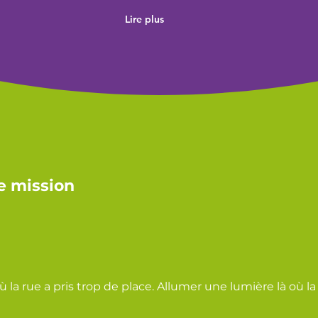
Lire plus
e mission
où la rue a pris trop de place. Allumer une lumière là où la