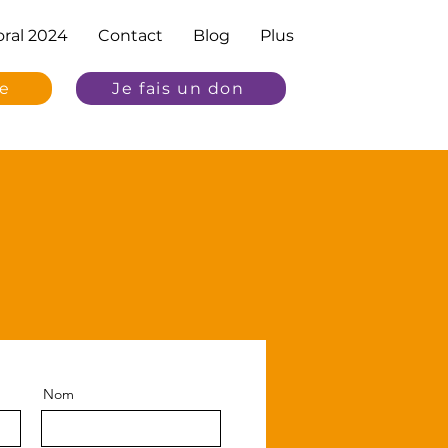
ral 2024
Contact
Blog
Plus
re
Je fais un don
Nom