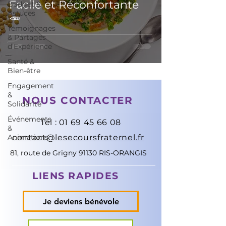
Facile et Réconfortante
Budget &
Astuces
🥕
Témoignages
& Partages
d’Expérience
Santé &
Bien-être
Engagement
&
NOUS CONTACTER
Solidarité
Événements
Tél :
01 69 45 66 08
&
Animations
contact@lesecoursfraternel.fr
81, route de Grigny 91130 RIS-ORANGIS
LIENS RAPIDES
Je deviens bénévole